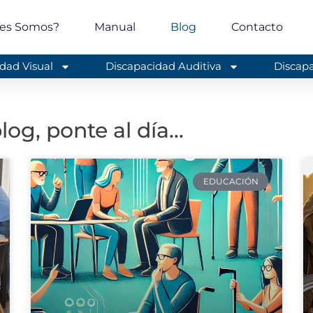
es Somos?
Manual
Blog
Contacto
dad Visual
Discapacidad Auditiva
Discapa
og, ponte al día...
EDUCACIÓN