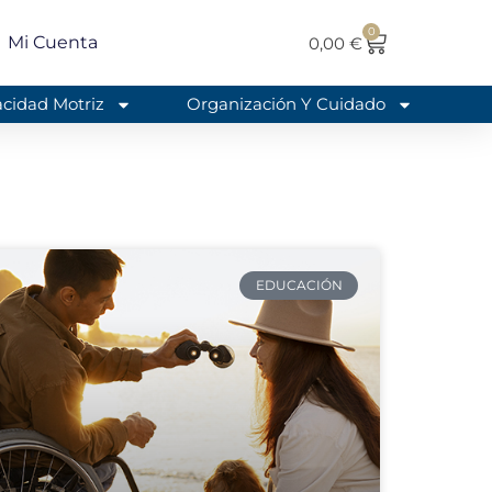
0
Mi Cuenta
0,00
€
cidad Motriz
Organización Y Cuidado
EDUCACIÓN